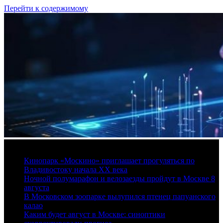
Перейти к содержимому
6 августа, 2026
Кинопарк «Москино» приглашает прогуляться по
Владивостоку начала XX века
Ночной полумарафон и велозаезды пройдут в Москве 8
августа
В Московском зоопарке вылупился птенец папуанского
калао
Каким будет август в Москве: синоптики