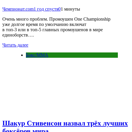
Чемпионат.com
1 год спустя
0
1 минуты
Очень много проблем. Промоушен One Championship
уже долгое время по умолчанию включат
в топ-3 или в топ-5 главных промоушенов в мире
единоборств….
Читать далее
Бокс/MMA
Шакур Стивенсон назвал трёх лучших
боксёров мира