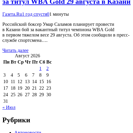
за титул WBA Gold 29 августа в Казани
Газета.Ru
1 год спустя
0
1 минуты
Российский боксер Умар Саламов планирует провести
в Казани бой за вакантный титул чемпиона WBA Gold
в первом тяжелом весе 29 августа. Об этом сообщили в пресс-
службе спортсмена….
Читать далее
Август 2026
Пн
Вт
Ср
Чт
Пт
Сб
Вс
1
2
3
4
5
6
7
8
9
10
11
12
13
14
15
16
17
18
19
20
21
22
23
24
25
26
27
28
29
30
31
« Июл
Рубрики
Автоновости