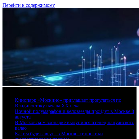
Перейти к содержимому
6 августа, 2026
Кинопарк «Москино» приглашает прогуляться по
Владивостоку начала XX века
Ночной полумарафон и велозаезды пройдут в Москве 8
августа
В Московском зоопарке вылупился птенец папуанского
калао
Каким будет август в Москве: синоптики