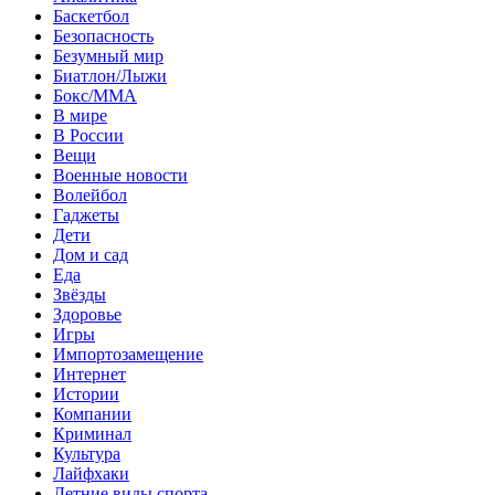
Баскетбол
Безопасность
Безумный мир
Биатлон/Лыжи
Бокс/MMA
В мире
В России
Вещи
Военные новости
Волейбол
Гаджеты
Дети
Дом и сад
Еда
Звёзды
Здоровье
Игры
Импортозамещение
Интернет
Истории
Компании
Криминал
Культура
Лайфхаки
Летние виды спорта