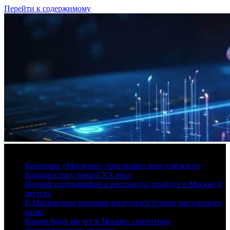
Перейти к содержимому
8 августа, 2026
Кинопарк «Москино» приглашает прогуляться по
Владивостоку начала XX века
Ночной полумарафон и велозаезды пройдут в Москве 8
августа
В Московском зоопарке вылупился птенец папуанского
калао
Каким будет август в Москве: синоптики