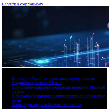
Перейти к содержимому
7 августа, 2026
Кинопарк «Москино» приглашает прогуляться по
Владивостоку начала XX века
Ночной полумарафон и велозаезды пройдут в Москве 8
августа
В Московском зоопарке вылупился птенец папуанского
калао
Каким будет август в Москве: синоптики